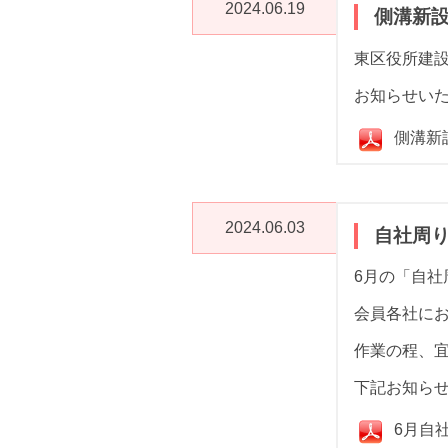
2024.06.19
側溝新
東区役所建
お知らせい
側溝新
2024.06.03
自社周
6月の「自社
会員各社に
作業の程、
下記お知ら
6月自