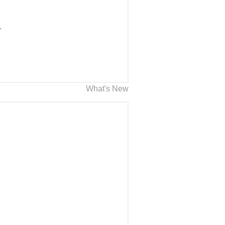
で
What's New