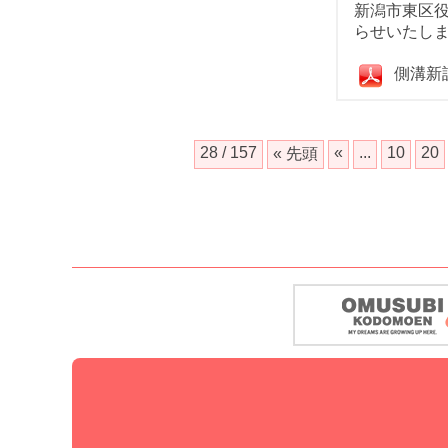
新潟市東区
らせいたし
側溝新
28 / 157
«
...
10
20
« 先頭