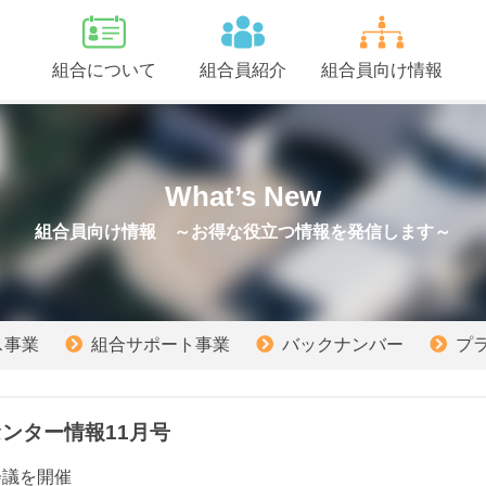
組合について
組合員紹介
組合員向け情報
What’s New
組合員向け情報
～お得な役立つ情報を発信します～
ス事業
組合サポート事業
バックナンバー
プ
ンター情報11月号
会議を開催