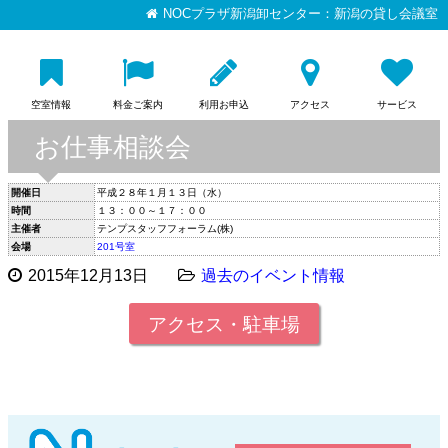
NOCプラザ新潟卸センター：新潟の貸し会議室
空室情報
料金ご案内
利用お申込
アクセス
サービス
お仕事相談会
開催日
平成２８年１月１３日（水）
時間
１３：００～１７：００
主催者
テンプスタッフフォーラム(株)
会場
201号室
2015年12月13日
過去のイベント情報
アクセス・駐車場