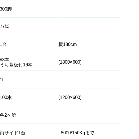
300脚
77脚
1台
横180cm
83本
(1800×600)
うち幕板付19本
1L
100本
(1200×600)
各2ヶ所
両サイド1台
L8000/150Kgまで