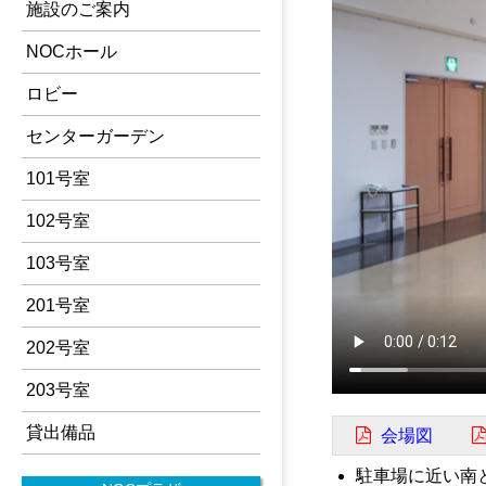
施設のご案内
NOCホール
ロビー
センターガーデン
101号室
102号室
103号室
201号室
202号室
203号室
貸出備品
会場図
駐車場に近い南