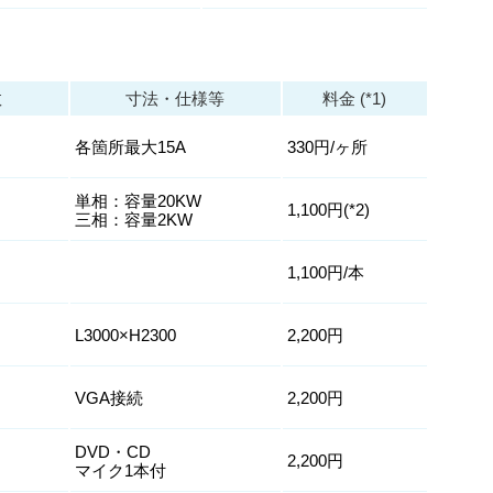
数
寸法・仕様等
料金 (*1)
各箇所最大15A
330円/ヶ所
単相：容量20KW
1,100円(*2)
三相：容量2KW
1,100円/本
L3000×H2300
2,200円
VGA接続
2,200円
DVD・CD
2,200円
マイク1本付