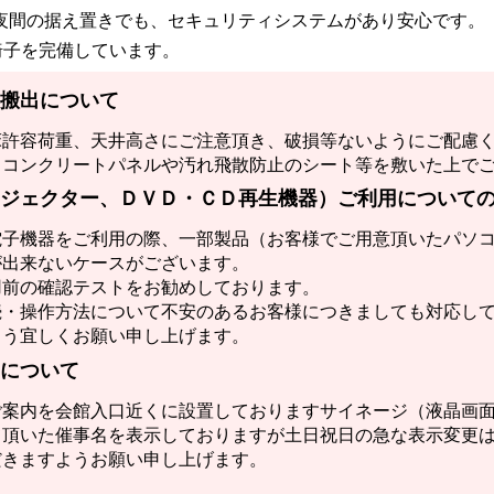
夜間の据え置きでも、セキュリティシステムがあり安心です。
椅子を完備しています。
搬出について
床許容荷重、天井高さにご注意頂き、破損等ないようにご配慮
、コンクリートパネルや汚れ飛散防止のシート等を敷いた上で
ジェクター、ＤＶＤ・ＣＤ再生機器）ご利用について
電子機器をご利用の際、一部製品（お客様でご用意頂いたパソ
が出来ないケースがございます。
用前の確認テストをお勧めしております。
続・操作方法について不安のあるお客様につきましても対応し
よう宜しくお願い申し上げます。
について
ご案内を会館入口近くに設置しておりますサイネージ（液晶画
て頂いた催事名を表示しておりますが土日祝日の急な表示変更
だきますようお願い申し上げます。