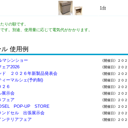
1台
あたりの額です。
のみです。別途、使用量に応じて電気代がかかります。
ール 使用例
レルマシンショー
《開催日》
２０２
ェア2026
《開催日》
２０２
ンド ２０２６年新製品発表会
《開催日》
２０２
ィーマルシェ(予約制)
《開催日》
２０２
０２６
《開催日》
２０２
ル展示会
《開催日》
２０２
きフェア
《開催日》
２０２
OSEL POP-UP STORE
《開催日》
２０２
ランドセル 出張展示会
《開催日》
２０２
インテリアフェア
《開催日》
２０２