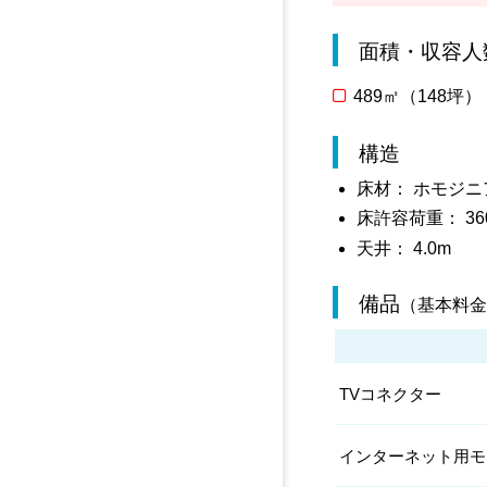
面積・収容人
489㎡（148坪）
構造
床材： ホモジ
床許容荷重： 360
天井： 4.0m
備品
（基本料金
TVコネクター
インターネット用モ