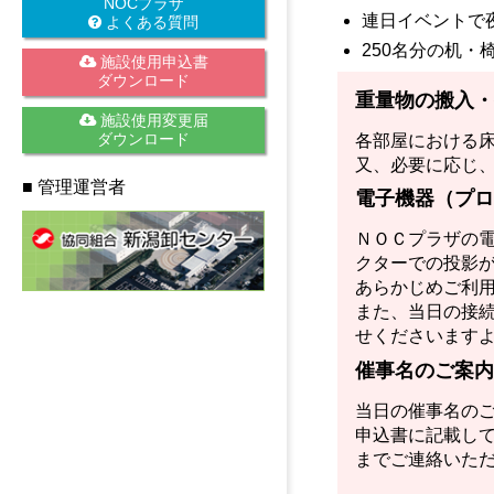
NOCプラザ
連日イベントで
よくある質問
250名分の机・
施設使用申込書
ダウンロード
重量物の搬入・
施設使用変更届
ダウンロード
各部屋における
又、必要に応じ
■ 管理運営者
電子機器（プロ
ＮＯＣプラザの
クターでの投影
あらかじめご利
また、当日の接
せくださいます
催事名のご案内
当日の催事名の
申込書に記載し
までご連絡いた