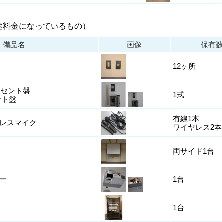
途料金になっているもの）
備品名
画像
保有
12ヶ所
コンセント盤
1式
ント盤
有線1本
レスマイク
ワイヤレス2本
両サイド1台
ー
1台
1台