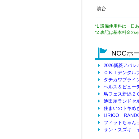
演台
*1 設備使用料は一日
*2 表記は基本料金
NOCホ
2026新菱アパ
ＯＫＩデンタルフ
タチカワブライ
ヘルス＆ビューテ
鳥フェス新潟２
池田屋ランドセ
住まいのトキめ
LIRICO RAND
フィットちゃん
サン・スズキ 