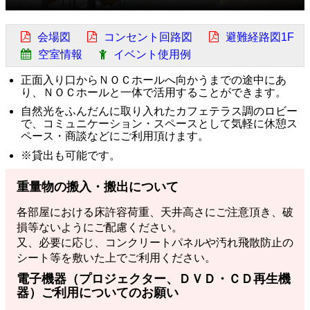
会場図
コンセント回路図
避難経路図1F
空室情報
イベント使用例
正面入り口からＮＯＣホールへ向かうまでの途中にあ
り、ＮＯＣホールと一体で活用することができます。
自然光をふんだんに取り入れたカフェテラス調のロビー
で、コミュニケーション・スペースとして気軽に休憩ス
ペース・商談などにご利用頂けます。
※貸出も可能です。
重量物の搬入・搬出について
各部屋における床許容荷重、天井高さにご注意頂き、破
損等ないようにご配慮ください。
又、必要に応じ、コンクリートパネルや汚れ飛散防止の
シート等を敷いた上でご利用ください。
電子機器（プロジェクター、ＤＶＤ・ＣＤ再生機
器）ご利用についてのお願い