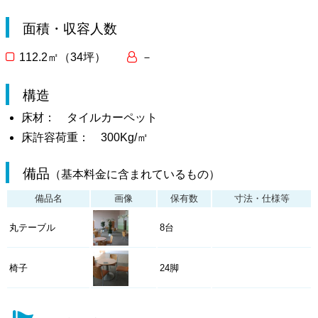
面積・収容人数
112.2㎡（34坪）
－
構造
床材： タイルカーペット
床許容荷重： 300Kg/㎡
備品
（基本料金に含まれているもの）
備品名
画像
保有数
寸法・仕様等
丸テーブル
8台
椅子
24脚