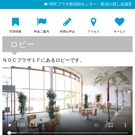
NOCプラザ新潟卸センター：新潟の貸し会議室
空室情報
料金ご案内
利用お申込
アクセス
サービス
ロビー
ＮＯＣプラザ１Ｆにあるロビーです。