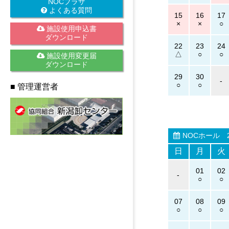
NOCプラザ
よくある質問
15
16
17
施設使用申込書
ダウンロード
22
23
24
施設使用変更届
ダウンロード
29
30
-
■ 管理運営者
NOCホール
2
日
月
火
01
02
-
07
08
09