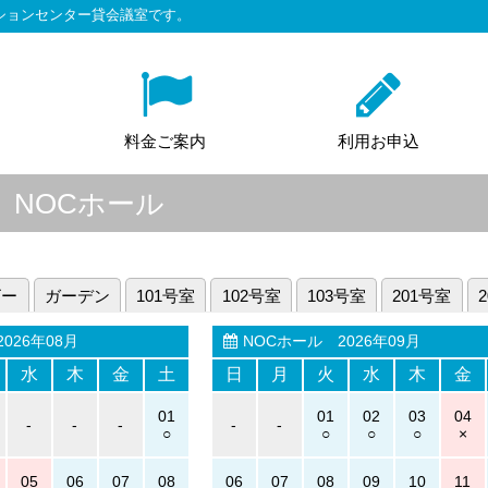
ションセンター貸会議室です。
料金ご案内
利用お申込
 NOCホール
ビー
ガーデン
101号室
102号室
103号室
201号室
026年08月
NOCホール
2026年09月
水
木
金
土
日
月
火
水
木
金
01
01
02
03
04
-
-
-
-
-
05
06
07
08
06
07
08
09
10
11