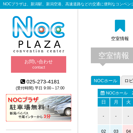
NOCプラザは、新潟駅、新潟空港、高速道路などの交通に便利なコンベン
空室情報
空室情報
お問い合わせ
contact
NOCホール
ロ
025-273-4181
(受付時間) 平日 9:00～17:00
NOCホール
2
日
月
火
-
-
-
02
03
04