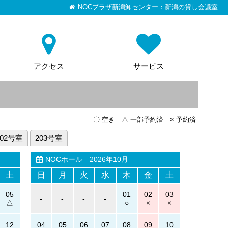
NOCプラザ新潟卸センター：新潟の貸し会議室
アクセス
サービス
〇 空き △ 一部予約済 × 予約済
202号室
203号室
NOCホール
2026年10月
土
日
月
火
水
木
金
土
05
01
02
03
-
-
-
-
12
04
05
06
07
08
09
10