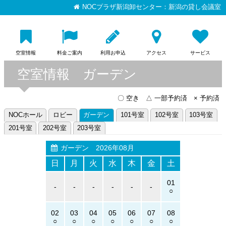
NOCプラザ新潟卸センター：新潟の貸し会議室
空室情報
料金ご案内
利用お申込
アクセス
サービス
空室情報 ガーデン
〇 空き △ 一部予約済 × 予約済
NOCホール
ロビー
ガーデン
101号室
102号室
103号室
201号室
202号室
203号室
ガーデン
2026年08月
日
月
火
水
木
金
土
01
-
-
-
-
-
-
02
03
04
05
06
07
08