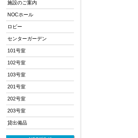
施設のご案内
NOCホール
ロビー
センターガーデン
101号室
102号室
103号室
201号室
202号室
203号室
貸出備品