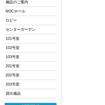
施設のご案内
NOCホール
ロビー
センターガーデン
101号室
102号室
103号室
201号室
202号室
203号室
貸出備品