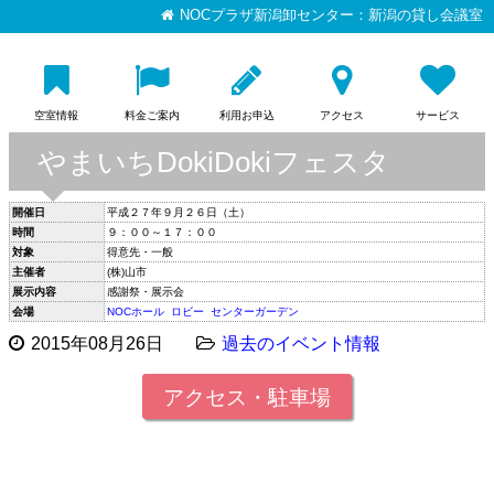
NOCプラザ新潟卸センター：新潟の貸し会議室
空室情報
料金ご案内
利用お申込
アクセス
サービス
やまいちDokiDokiフェスタ
開催日
平成２７年９月２６日（土）
時間
９：００～１７：００
対象
得意先・一般
主催者
(株)山市
展示内容
感謝祭・展示会
会場
NOCホール
ロビー
センターガーデン
2015年08月26日
過去のイベント情報
アクセス・駐車場