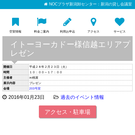
NOCプラザ新潟卸センター：新潟の貸し会議室
空室情報
料金ご案内
利用お申込
アクセス
サービス
イトーヨーカドー様信越エリアプ
レゼン
開催日
平成２８年２月２３日（火）
時間
１０：００～１７：００
主催者
㈱桃屋
展示内容
プレゼン
会場
203号室
2016年01月23日
過去のイベント情報
アクセス・駐車場