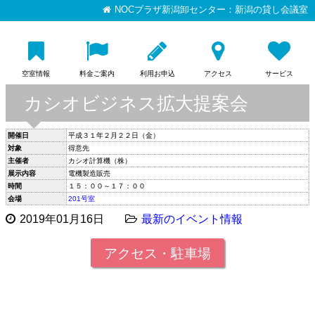
NOCプラザ新潟卸センター：新潟の貸し会議室
空室情報
料金ご案内
利用お申込
アクセス
サービス
カシオビジネス拡大提案会
開催日
平成３１年２月２２日（金）
対象
得意先
主催者
カシオ計算機（株）
展示内容
電機製造販売
時間
１５：００～１７：００
会場
201号室
2019年01月16日
最新のイベント情報
アクセス・駐車場