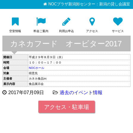
NOCプラザ新潟卸センター：新潟の貸し会議室
空室情報
料金ご案内
利用お申込
アクセス
サービス
カネカフード オービター2017
開催日
平成２９年８月９日（水）
時間
１０：００～１７：００
会場
NOCホール
対象
得意先
主催者
カネカ食品㈱
展示内容
食品展示会
2017年07月09日
過去のイベント情報
アクセス・駐車場