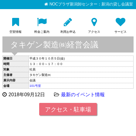
NOCプラザ新潟卸センター：新潟の貸し会議室
空室情報
料金ご案内
利用お申込
アクセス
サービス
タキゲン製造㈱経営会議
開催日
平成３０年１０月５日(金)
時間
１３：００～１７：００
対象
社員
主催者
タキゲン製造㈱
展示内容
会議
会場
101号室
2018年09月12日
最新のイベント情報
アクセス・駐車場