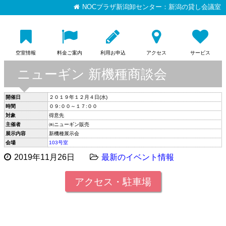
NOCプラザ新潟卸センター：新潟の貸し会議室
空室情報
料金ご案内
利用お申込
アクセス
サービス
ニューギン 新機種商談会
開催日
２０１９年１２月４日(水)
時間
０９:００～１７:００
対象
得意先
主催者
㈱ニューギン販売
展示内容
新機種展示会
会場
103号室
2019年11月26日
最新のイベント情報
アクセス・駐車場