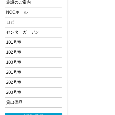
施設のご案内
NOCホール
ロビー
センターガーデン
101号室
102号室
103号室
201号室
202号室
203号室
貸出備品