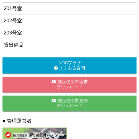
201号室
202号室
203号室
貸出備品
NOCプラザ
よくある質問
施設使用申込書
ダウンロード
施設使用変更届
ダウンロード
■ 管理運営者