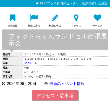
NOCプラザ新潟卸センター：新潟の貸し会議室
空室情報
料金ご案内
利用お申込
アクセス
サービス
フィットちゃんランドセル出張展
示会
開催日
２０２５年４月１２日(土)・１３日(日)
時間
(１２日）１０:３０～１６:３０（１３日）９:３０～１６:００
会場
NOCホール
対象
一般
主催者
㈱ラ・ポンテ
展示内容
ランドセルの展示・販売
2024年06月20日
最新のイベント情報
アクセス・駐車場