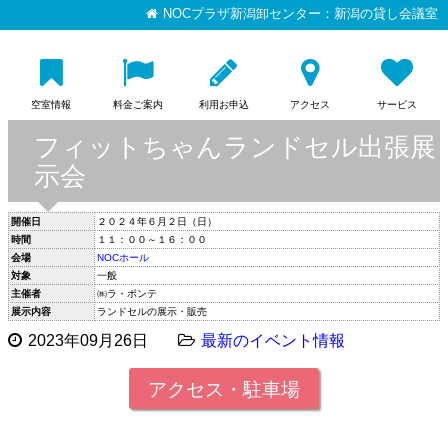
NOCプラザ新潟卸センター：新潟の貸し会議室
空室情報
料金ご案内
利用お申込
アクセス
サービス
フィットちゃんランドセル出張展
示会
開催日
２０２４年６月２日（日）
時間
１１：００～１６：００
会場
NOCホール
対象
一般
主催者
㈱ラ・ポンテ
展示内容
ランドセルの展示・販売
2023年09月26日
最新のイベント情報
アクセス・駐車場