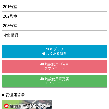
201号室
202号室
203号室
貸出備品
NOCプラザ
よくある質問
施設使用申込書
ダウンロード
施設使用変更届
ダウンロード
■ 管理運営者