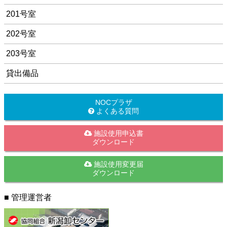
201号室
202号室
203号室
貸出備品
NOCプラザ
よくある質問
施設使用申込書
ダウンロード
施設使用変更届
ダウンロード
■ 管理運営者