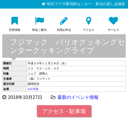
NOCプラザ新潟卸センター：新潟の貸し会議室
空室情報
料金ご案内
利用お申込
アクセス
サービス
フジマック バリオクッキングセ
ンタークッキングライブ
開催日
平成３０年１１月２８日（水）
時間
１２：００～１５：００
対象
シェフ 調理人
主催者
（株）フジマック
展示内容
調理実演
会場
101号室
2018年10月27日
最新のイベント情報
アクセス・駐車場