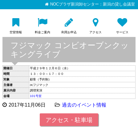
NOCプラザ新潟卸センター：新潟の貸し会議室
空室情報
料金ご案内
利用お申込
アクセス
サービス
フジマック コンビオーブンクッ
キングライブ
開催日
平成２９年１２月６日（水）
時間
１３：００～１７：００
対象
顧客（予約制）
主催者
㈱フジマック
展示内容
調理実演
会場
101号室
2017年11月06日
過去のイベント情報
アクセス・駐車場