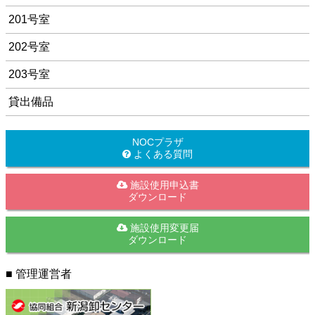
201号室
202号室
203号室
貸出備品
NOCプラザ
よくある質問
施設使用申込書
ダウンロード
施設使用変更届
ダウンロード
■ 管理運営者