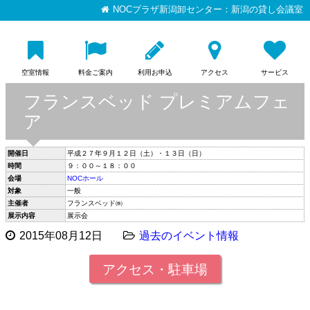
NOCプラザ新潟卸センター：新潟の貸し会議室
空室情報
料金ご案内
利用お申込
アクセス
サービス
フランスベッド プレミアムフェ
ア
開催日
平成２７年９月１２日（土）・１３日（日）
時間
９：００～１８：００
会場
NOCホール
対象
一般
主催者
フランスベッド㈱
展示内容
展示会
2015年08月12日
過去のイベント情報
アクセス・駐車場