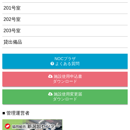
201号室
202号室
203号室
貸出備品
NOCプラザ
よくある質問
施設使用申込書
ダウンロード
施設使用変更届
ダウンロード
■ 管理運営者