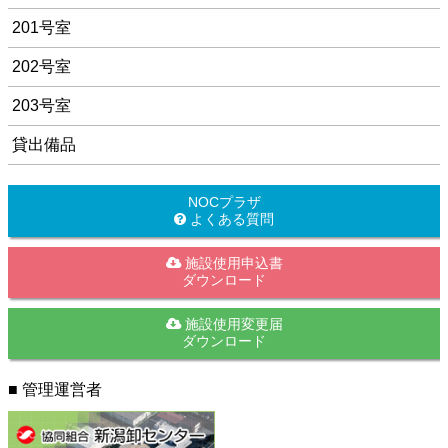
201号室
202号室
203号室
貸出備品
NOCプラザ
よくある質問
施設使用申込書
ダウンロード
施設使用変更届
ダウンロード
■ 管理運営者