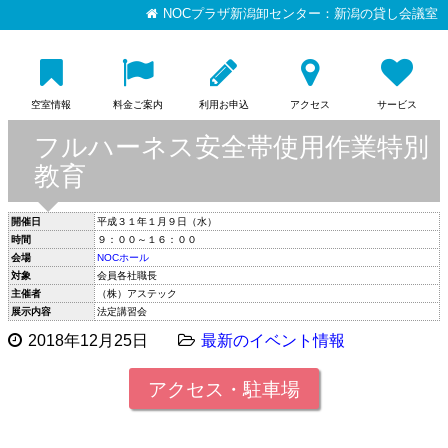
NOCプラザ新潟卸センター：新潟の貸し会議室
空室情報
料金ご案内
利用お申込
アクセス
サービス
フルハーネス安全帯使用作業特別
教育
開催日
平成３１年１月９日（水）
時間
９：００～１６：００
会場
NOCホール
対象
会員各社職長
主催者
（株）アステック
展示内容
法定講習会
2018年12月25日
最新のイベント情報
アクセス・駐車場