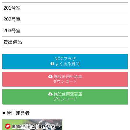
201号室
202号室
203号室
貸出備品
NOCプラザ
よくある質問
施設使用申込書
ダウンロード
施設使用変更届
ダウンロード
■ 管理運営者