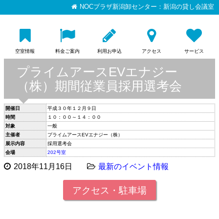
NOCプラザ新潟卸センター：新潟の貸し会議室
空室情報
料金ご案内
利用お申込
アクセス
サービス
プライムアースEVエナジー
（株）期間従業員採用選考会
開催日
平成３０年１２月９日
時間
１０：００～１４：００
対象
一般
主催者
プライムアースEVエナジー（株）
展示内容
採用選考会
会場
202号室
2018年11月16日
最新のイベント情報
アクセス・駐車場