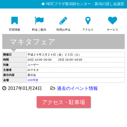
NOCプラザ新潟卸センター：新潟の貸し会議室
空室情報
料金ご案内
利用お申込
アクセス
サービス
マキタフェア
開催日
平成２９年２月２４日（金）２５日（土）
時間
24日 14:00~20:00 25日 16:00~18:00
対象
ユーザー
主催者
㈱マキタ
展示内容
展示会
会場
103号室
2017年01月24日
過去のイベント情報
アクセス・駐車場