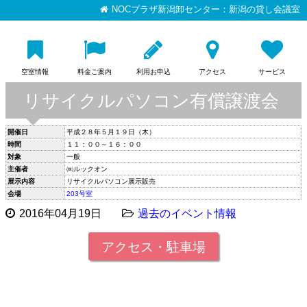
NOCプラザ新潟卸センター：新潟の貸し会議室
空室情報
料金ご案内
利用お申込
アクセス
サービス
リサイクルパソコン有償譲渡会
開催日
平成２８年５月１９日（木）
時間
１１：００～１６：００
対象
一般
主催者
㈱ルックオン
展示内容
リサイクルパソコン展示販売
会場
203号室
2016年04月19日
過去のイベント情報
アクセス・駐車場