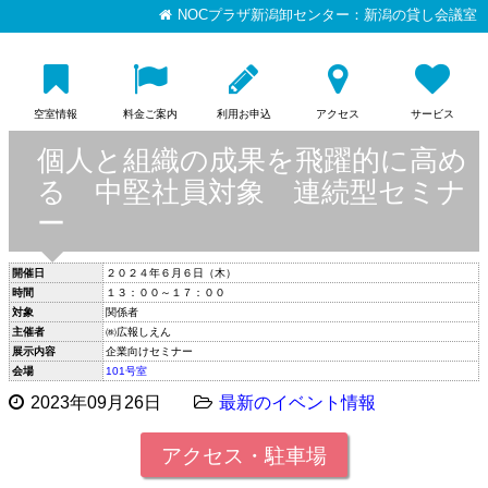
NOCプラザ新潟卸センター：新潟の貸し会議室
空室情報
料金ご案内
利用お申込
アクセス
サービス
個人と組織の成果を飛躍的に高め
る 中堅社員対象 連続型セミナ
ー
開催日
２０２４年６月６日（木）
時間
１３：００～１７：００
対象
関係者
主催者
㈱広報しえん
展示内容
企業向けセミナー
会場
101号室
2023年09月26日
最新のイベント情報
アクセス・駐車場