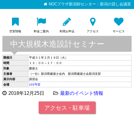
NOCプラザ新潟卸センター：新潟の貸し会議室
空室情報
料金ご案内
利用お申込
アクセス
サービス
中大規模木造設計セミナー
開催日
平成３１年２月１９日（火）
時間
１３：００～１７：００
対象
建築士
主催者
（一社）新潟県建築士会内 新潟県建築士会新潟支部
展示内容
講習会
会場
103号室
2018年12月25日
最新のイベント情報
アクセス・駐車場