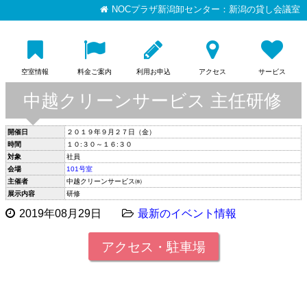
NOCプラザ新潟卸センター：新潟の貸し会議室
空室情報
料金ご案内
利用お申込
アクセス
サービス
中越クリーンサービス 主任研修
開催日
２０１９年９月２７日（金）
時間
１０:３０～１６:３０
対象
社員
会場
101号室
主催者
中越クリーンサービス㈱
展示内容
研修
2019年08月29日
最新のイベント情報
アクセス・駐車場