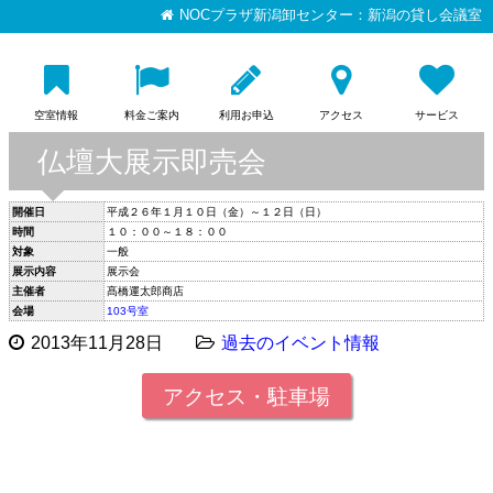
NOCプラザ新潟卸センター：新潟の貸し会議室
空室情報
料金ご案内
利用お申込
アクセス
サービス
仏壇大展示即売会
開催日
平成２６年１月１０日（金）～１２日（日）
時間
１０：００～１８：００
対象
一般
展示内容
展示会
主催者
髙橋運太郎商店
会場
103号室
2013年11月28日
過去のイベント情報
アクセス・駐車場