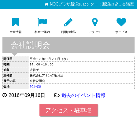
NOCプラザ新潟卸センター：新潟の貸し会議室
空室情報
料金ご案内
利用お申込
アクセス
サービス
会社説明会
開催日
平成２８年９月２１日（水）
時間
14：00～16：00
対象
求職者
主催者
株式会社アミング亀貝店
展示内容
会社説明会
会場
201号室
2016年09月16日
過去のイベント情報
アクセス・駐車場