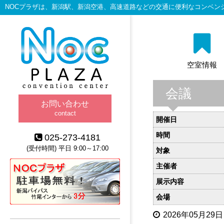
NOCプラザは、新潟駅、新潟空港、高速道路などの交通に便利なコンベン
空室情報
会議
お問い合わせ
contact
開催日
時間
025-273-4181
(受付時間) 平日 9:00～17:00
対象
主催者
展示内容
会場
2026年05月29日