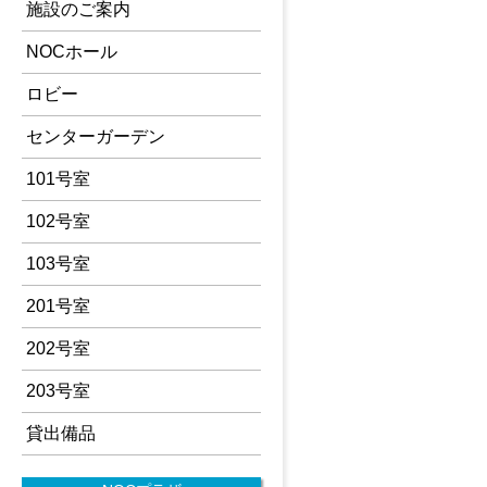
施設のご案内
NOCホール
ロビー
センターガーデン
101号室
102号室
103号室
201号室
202号室
203号室
貸出備品