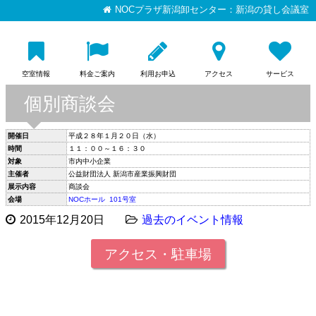
NOCプラザ新潟卸センター：新潟の貸し会議室
空室情報
料金ご案内
利用お申込
アクセス
サービス
個別商談会
開催日
平成２８年１月２０日（水）
時間
１１：００～１６：３０
対象
市内中小企業
主催者
公益財団法人 新潟市産業振興財団
展示内容
商談会
会場
NOCホール
101号室
2015年12月20日
過去のイベント情報
アクセス・駐車場