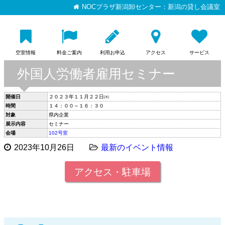
NOCプラザ新潟卸センター：新潟の貸し会議室
空室情報
料金ご案内
利用お申込
アクセス
サービス
外国人労働者雇用セミナー
開催日
２０２３年１１月２２日㈬
時間
１４：００～１６：３０
対象
県内企業
展示内容
セミナー
会場
102号室
2023年10月26日
最新のイベント情報
アクセス・駐車場