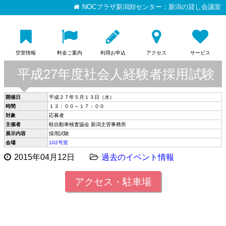
NOCプラザ新潟卸センター：新潟の貸し会議室
空室情報
料金ご案内
利用お申込
アクセス
サービス
平成27年度社会人経験者採用試験
開催日
平成２７年５月１３日（水）
時間
１３：００～１７：００
対象
応募者
主催者
軽自動車検査協会 新潟主管事務所
展示内容
採用試験
会場
102号室
2015年04月12日
過去のイベント情報
アクセス・駐車場