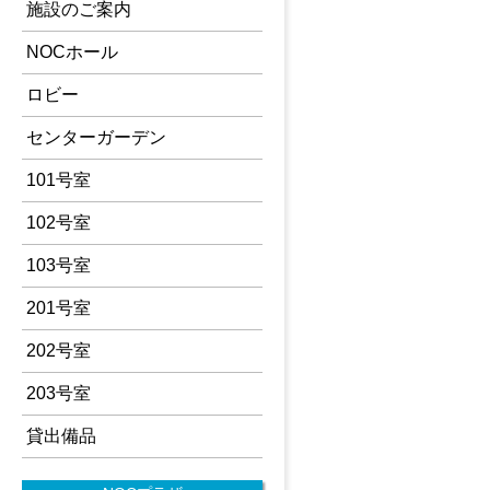
施設のご案内
NOCホール
ロビー
センターガーデン
101号室
102号室
103号室
201号室
202号室
203号室
貸出備品