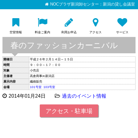
NOCプラザ新潟卸センター：新潟の貸し会議室
空室情報
料金ご案内
利用お申込
アクセス
サービス
春のファッションカーニバル
開催日
平成２６年２月１４日～１５日
時間
９：００～１７：００
対象
小売店
主催者
高倉商事㈱新潟店
展示内容
繊維販売
会場
101号室
103号室
2014年01月24日
過去のイベント情報
アクセス・駐車場