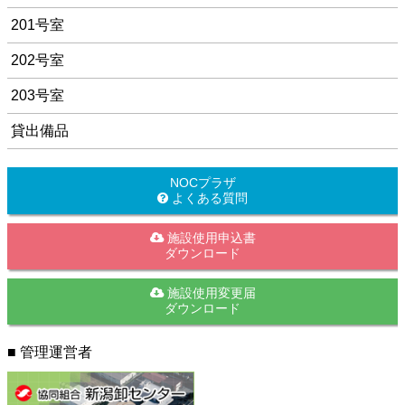
201号室
202号室
203号室
貸出備品
NOCプラザ
よくある質問
施設使用申込書
ダウンロード
施設使用変更届
ダウンロード
■ 管理運営者