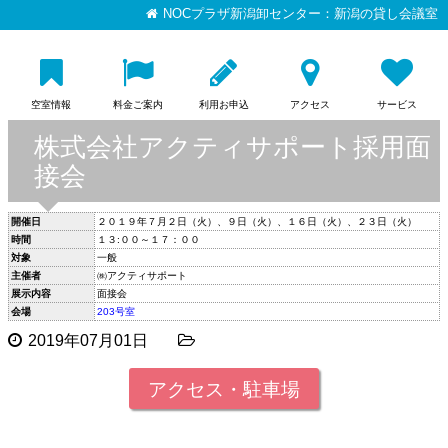
NOCプラザ新潟卸センター：新潟の貸し会議室
空室情報
料金ご案内
利用お申込
アクセス
サービス
株式会社アクティサポート採用面
接会
開催日
２０１９年７月２日（火）、９日（火）、１６日（火）、２３日（火）
時間
１３:００～１７：００
対象
一般
主催者
㈱アクティサポート
展示内容
面接会
会場
203号室
2019年07月01日
アクセス・駐車場