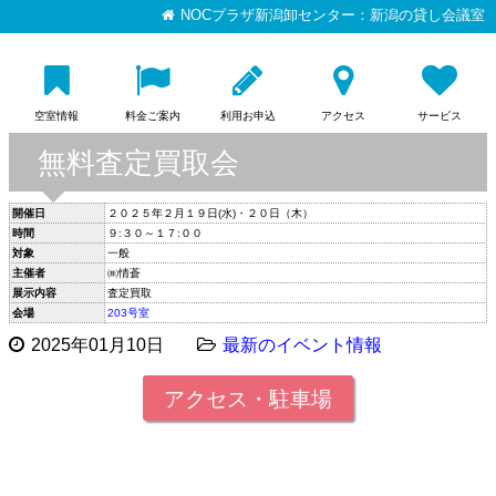
NOCプラザ新潟卸センター：新潟の貸し会議室
空室情報
料金ご案内
利用お申込
アクセス
サービス
無料査定買取会
開催日
２０２５年２月１９日(水)・２０日（木）
時間
９:３０～１７:００
対象
一般
主催者
㈱情蒼
展示内容
査定買取
会場
203号室
2025年01月10日
最新のイベント情報
アクセス・駐車場