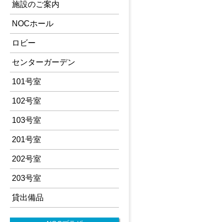
施設のご案内
NOCホール
ロビー
センターガーデン
101号室
102号室
103号室
201号室
202号室
203号室
貸出備品