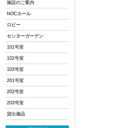
施設のご案内
NOCホール
ロビー
センターガーデン
101号室
102号室
103号室
201号室
202号室
203号室
貸出備品