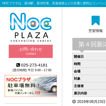
NOCプラザは、新潟駅、新潟空港、高速道路などの交通に便利なコンベン
空室情報
第４回新
お問い合わせ
contact
開催日
時間
025-273-4181
(受付時間) 平日 9:00～17:00
会場
対象
主催者
展示内容
2019年08月23日