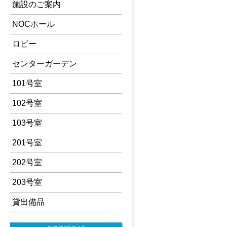
施設のご案内
NOCホール
ロビー
センターガーデン
101号室
102号室
103号室
201号室
202号室
203号室
貸出備品