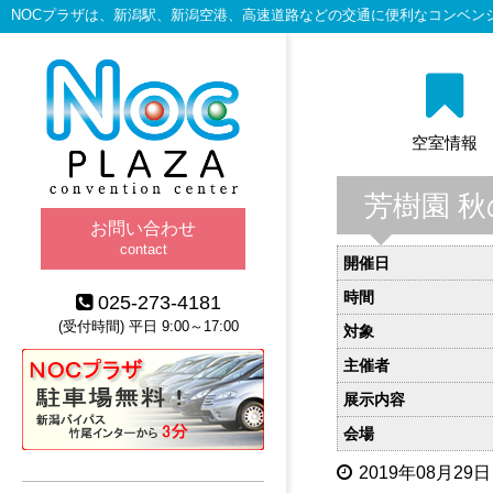
NOCプラザは、新潟駅、新潟空港、高速道路などの交通に便利なコンベン
空室情報
芳樹園 
お問い合わせ
contact
開催日
時間
025-273-4181
(受付時間) 平日 9:00～17:00
対象
主催者
展示内容
会場
2019年08月29日