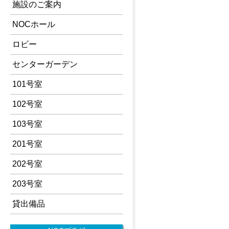
施設のご案内
NOCホール
ロビー
センターガーデン
101号室
102号室
103号室
201号室
202号室
203号室
貸出備品