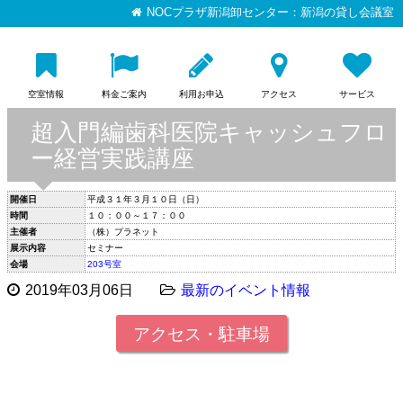
NOCプラザ新潟卸センター：新潟の貸し会議室
空室情報
料金ご案内
利用お申込
アクセス
サービス
超入門編歯科医院キャッシュフロ
ー経営実践講座
開催日
平成３１年３月１０日（日）
時間
１０：００～１７：００
主催者
（株）プラネット
展示内容
セミナー
会場
203号室
2019年03月06日
最新のイベント情報
アクセス・駐車場