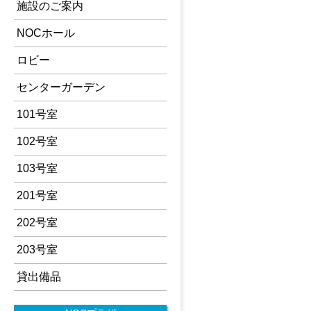
施設のご案内
NOCホール
ロビー
センターガーデン
101号室
102号室
103号室
201号室
202号室
203号室
貸出備品