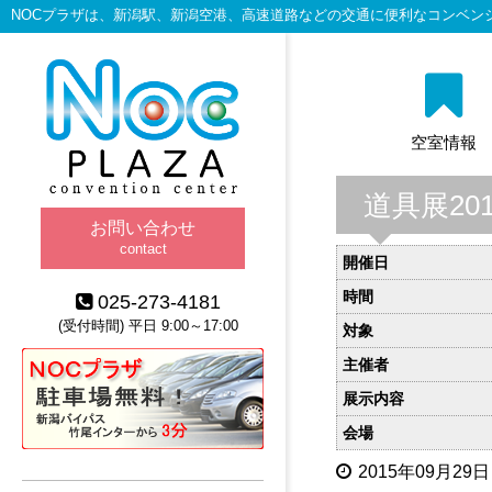
NOCプラザは、新潟駅、新潟空港、高速道路などの交通に便利なコンベン
空室情報
道具展201
お問い合わせ
contact
開催日
時間
025-273-4181
(受付時間) 平日 9:00～17:00
対象
主催者
展示内容
会場
2015年09月29日