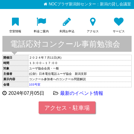
NOCプラザ新潟卸センター：新潟の貸し会議室
空室情報
料金ご案内
利用お申込
アクセス
サービス
電話応対コンクール事前勉強会
開催日
２０２４年７月11日(木)
時間
１３:００～１７:００
対象
ユーザ協会会員・一般
主催者
(公財）日本電信電話ユーザ協会 新潟支部
展示内容
コンクール参加者へのコンクール問題解説
会場
103号室
2024年07月05日
最新のイベント情報
アクセス・駐車場