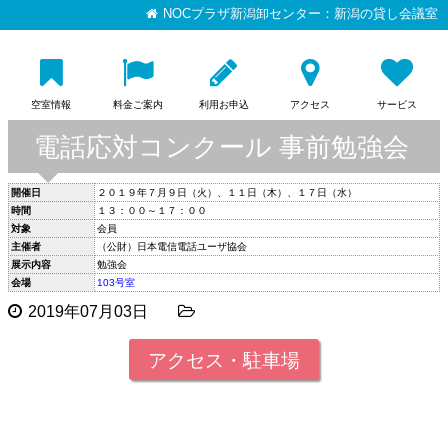
NOCプラザ新潟卸センター：新潟の貸し会議室
空室情報
料金ご案内
利用お申込
アクセス
サービス
電話応対コンクール 事前勉強会
開催日
２０１９年７月９日（火）、１１日（木）、１７日（水）
時間
１３：００～１７：００
対象
会員
主催者
（公財）日本電信電話ユーザ協会
展示内容
勉強会
会場
103号室
2019年07月03日
アクセス・駐車場