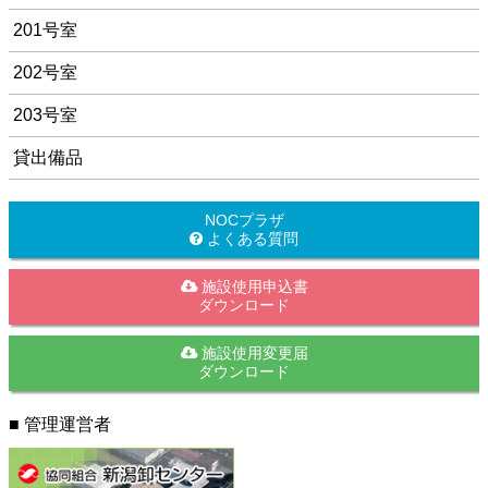
201号室
202号室
203号室
貸出備品
NOCプラザ
よくある質問
施設使用申込書
ダウンロード
施設使用変更届
ダウンロード
■ 管理運営者