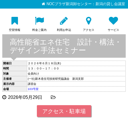
NOCプラザ新潟卸センター：新潟の貸し会議室
空室情報
料金ご案内
利用お申込
アクセス
サービス
高性能省エネ住宅 設計・構法・
デザイン手法セミナー
開催日
２０２６年６月１８日(木)
時間
１３：００～１７：００
対象
会員向け
主催者
(一社)新木造住宅技術研究協議会 新潟支部
展示内容
講習会
会場
103号室
2026年05月29日
アクセス・駐車場