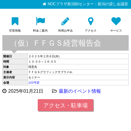
NOCプラザ新潟卸センター：新潟の貸し会議室
空室情報
料金ご案内
利用お申込
アクセス
サービス
（仮）ＦＦＧＳ経営報告会
開催日
２０２５年２月６日(木)
時間
１３:００～１６:００
対象
得意先
主催者
ＦＦＧＳグラフィックサプライ㈱
展示内容
セミナー
会場
103号室
2025年01月21日
最新のイベント情報
アクセス・駐車場