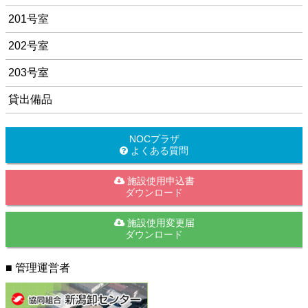
201号室
202号室
203号室
貸出備品
NOCプラザ
よくある質問
施設使用申込書
ダウンロード
施設使用変更届
ダウンロード
■ 管理運営者