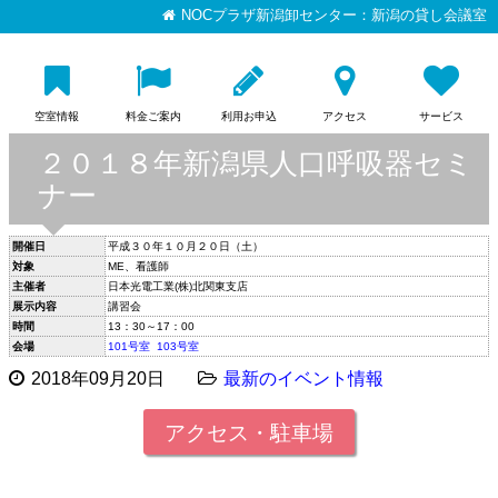
NOCプラザ新潟卸センター：新潟の貸し会議室
空室情報
料金ご案内
利用お申込
アクセス
サービス
２０１８年新潟県人口呼吸器セミ
ナー
開催日
平成３０年１０月２０日（土）
対象
ME、看護師
主催者
日本光電工業(株)北関東支店
展示内容
講習会
時間
13：30～17：00
会場
101号室
103号室
2018年09月20日
最新のイベント情報
アクセス・駐車場