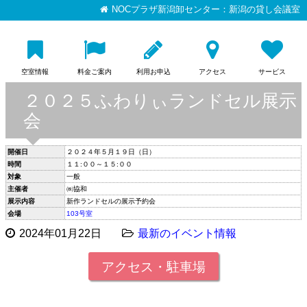
NOCプラザ新潟卸センター：新潟の貸し会議室
空室情報
料金ご案内
利用お申込
アクセス
サービス
２０２５ふわりぃランドセル展示
会
開催日
２０２４年５月１９日（日）
時間
１１:００～１５:００
対象
一般
主催者
㈱協和
展示内容
新作ランドセルの展示予約会
会場
103号室
2024年01月22日
最新のイベント情報
アクセス・駐車場