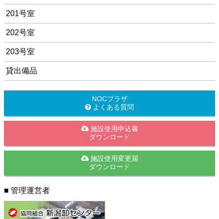
201号室
202号室
203号室
貸出備品
NOCプラザ
よくある質問
施設使用申込書
ダウンロード
施設使用変更届
ダウンロード
■ 管理運営者